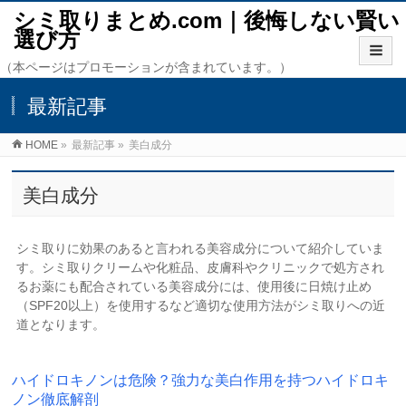
シミ取りまとめ.com｜後悔しない賢い
選び方
（本ページはプロモーションが含まれています。）
最新記事
HOME
»
最新記事
»
美白成分
美白成分
シミ取りに効果のあると言われる美容成分について紹介していま
す。シミ取りクリームや化粧品、皮膚科やクリニックで処方され
るお薬にも配合されている美容成分には、使用後に日焼け止め
（SPF20以上）を使用するなど適切な使用方法がシミ取りへの近
道となります。
ハイドロキノンは危険？強力な美白作用を持つハイドロキ
ノン徹底解剖