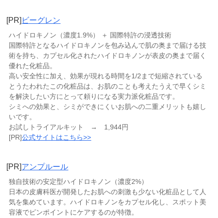
[PR]
ビーグレン
ハイドロキノン（濃度1.9%） ＋ 国際特許の浸透技術
国際特許となるハイドロキノンを包み込んで肌の奥まで届ける技
術を持ち、カプセル化されたハイドロキノンが表皮の奥まで届く
優れた化粧品。
高い安全性に加え、効果が現れる時間を1/2まで短縮されている
とうたわれたこの化粧品は、お肌のことも考えたうえで早くシミ
を解決したい方にとって頼りになる実力派化粧品です。
シミへの効果と、シミができにくいお肌への二重メリットも嬉し
いです。
お試しトライアルキット → 1,944円
[PR]
公式サイトはこちら>>
[PR]
アンプルール
独自技術の安定型ハイドロキノン（濃度2%）
日本の皮膚科医が開発したお肌への刺激も少ない化粧品として人
気を集めています。ハイドロキノンをカプセル化し、スポット美
容液でピンポイントにケアするのが特徴。