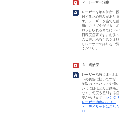
２．レーザー治療
レーザーを治療箇所に照
射するため痛みがありま
す。レーザーを当てた箇
所にカサブタができ、ポ
ロッと取れるまでに5〜7
日程度必要です。お肌へ
の負担があるためシミ取
りレーザーの詳細をご覧
ください。
３．光治療
レーザー治療に比べお肌
への負担は軽いですが、
年数のたったシミや濃い
シミにはほとんど効果が
なく、何度も照射する必
要があります。
シミ取り
レーザー治療のメリッ
ト・デメリットはこちら
>>