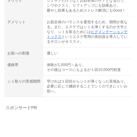
メリット
シミケアだけでなくお顔全体のケアとなるので、
シワやクスミ、リフトアップにも効果あり。
癒やし効果もあるためストレス解消にもGood！
デメリット
お肌全体のバランスを重視するため、期間が長な
る。また、エステではシミを薄くするのが大半と
なり、シミを取るためには
ピグメンテーションデ
トックス
というエステ専用の美顔器を導入してい
るサロンがオススメ。
お肌への刺激
優しい
価格帯
体験が1,000円～あり。
その後はコースにもよるが１回10,000円程度
シミ取りの実感期間
早ければ１回目からシミが薄くなった実感あり。
必要に応じて継続することでシミのできにくいお
肌へ。
スポンサードPR