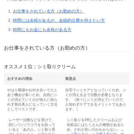
お仕事をされている方（お勤めの方）
時間には余裕があるが、金銭的出費を抑えたい方
時間にもお金にも余裕がある方
お仕事をされている方（お勤めの方）
オススメ１位：シミ取りクリーム
おすすめの理由
留意点
やはり職場やお付き合いで人と
自宅でシミケアとなっていくため、シ
会う機会が多いため、自然にシ
ミが消えるまで日数が必要となりま
ミが消えていくのが他人に知ら
す。（徐々にシミが消えていくので、
れず美白美人になっていく方法
人知れずケアできるメリットでもあり
としてベストです。
ます。）
レーザー治療などを受けて、
シミ取りをPRしたクリームおよび
顔にバンソウコウをを貼って
化粧品にはたくさんの種類があるた
いると「あの人、シミ取り受
め、どれが良いのかわからない。→