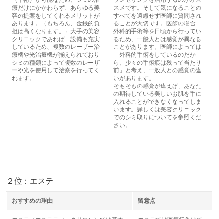
（手術）が可能なため、シミの治
ウンセリングを活用するのがオス
療だけにかかわらず、あらゆる美
スメです。そして気になることの
容の提案をしてくれるメリットが
すべてを遠慮せず医師に質問され
あります。（もちろん、金銭的負
ることが大切です。医師の場合、
担は高くなります。）大手の美容
外科的手術等を日頃から行ってい
クリニックであれば、設備も充実
るため、一般人とは感覚が異なる
しているため、複数のレーザー治
ことがあります。医師によっては
療機や光治療機が揃えられており
「外科的手術をしているのだか
シミの種類によって複数のレーザ
ら、少々の手術痕は残って当たり
ーや光を使用して治療を行ってく
前」と考え、一般人との感覚の違
れます。
いがあります。
そもそもの感覚が違えば、あなた
の期待している美しいお肌を手に
入れることができなくなってしま
います。詳しくは美容クリニック
でのシミ取りについてを参照くだ
さい。
２位：エステ
おすすめの理由
留意点