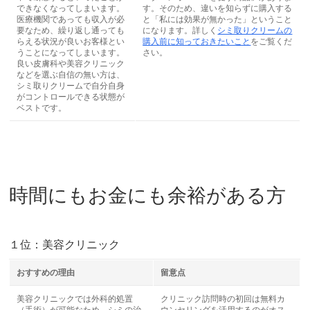
できなくなってしまいます。
す。そのため、違いを知らずに購入する
医療機関であっても収入が必
と「私には効果が無かった」ということ
要なため、繰り返し通っても
になります。詳しく
シミ取りクリームの
らえる状況が良いお客様とい
購入前に知っておきたいこと
をご覧くだ
うことになってしまいます。
さい。
良い皮膚科や美容クリニック
などを選ぶ自信の無い方は、
シミ取りクリームで自分自身
がコントロールできる状態が
ベストです。
時間にもお金にも余裕がある方
１位：美容クリニック
おすすめの理由
留意点
美容クリニックでは外科的処置
クリニック訪問時の初回は無料カ