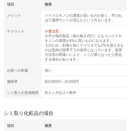
項目
概要
メリット
ハイドロキノンの濃度が高いものが多く、早けれ
ば三週間でシミが消えたという方もいます。
デメリット
※要注意
大半が海外製品（個人輸入代行）となりハイドロ
キノンの濃度が4%と高いものになります。
そのため、刺激も強くアメリカでも2%を超えるも
のは医師の指導下での使用となっています。使用
方法等の間違いにより、シミが濃くなったり悪化
する場合があります。
お肌への刺激
強い
価格帯
約3,000円～10,000円
シミ取りの実感期間
約１ヶ月以上〜数年
シミ取り化粧品の場合
項目
概要