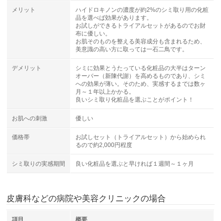
メリット
ハイドロキノンの濃度が約2%のシミ取り用の化粧
品を選べば効果があります。
お試しができるトライアルセットがあるのでお財
布に優しい。
お肌そのものを整える美容成分も含まれるため、
美意識の高い方に取っては一石二鳥です。
デメリット
シミに効果とうたっている化粧品の大半はターン
オーバー（新陳代謝）を高めるものであり、シミ
への効果が薄い。そのため、実感するまでは数ヶ
月～１年以上かかる。
良いシミ取り化粧品を選ぶことがポイント！
お肌への刺激
優しい
価格帯
お試しセット（トライアルセット）から始められ
るので約2,000円程度
シミ取りの実感期間
良い化粧品を選ぶと早ければ１週間～１ヶ月
皮膚科などの病院や美容クリニックの場合
項目
概要