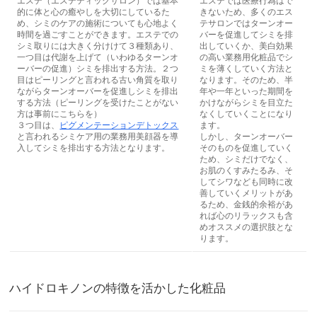
エステ（エステティックサロン）では基本
エステでは医療行為はで
的に体と心の癒やしを大切にしているた
きないため、多くのエス
め、シミのケアの施術についても心地よく
テサロンではターンオー
時間を過ごすことができます。エステでの
バーを促進してシミを排
シミ取りには大きく分けけて３種類あり、
出していくか、美白効果
一つ目は代謝を上げて（いわゆるターンオ
の高い業務用化粧品でシ
ーバーの促進）シミを排出する方法。２つ
ミを薄くしていく方法と
目はピーリングと言われる古い角質を取り
なります。そのため、半
ながらターンオーバーを促進しシミを排出
年や一年といった期間を
する方法（ピーリングを受けたことがない
かけながらシミを目立た
方は事前にこちらを）
なくしていくことになり
３つ目は、
ピグメンテーションデトックス
ます。
と言われるシミケア用の業務用美顔器を導
しかし、ターンオーバー
入してシミを排出する方法となります。
そのものを促進していく
ため、シミだけでなく、
お肌のくすみたるみ、そ
してシワなども同時に改
善していくメリットがあ
るため、金銭的余裕があ
れば心のリラックスも含
めオススメの選択肢とな
ります。
ハイドロキノンの特徴を活かした化粧品