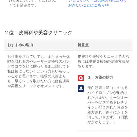
けたみたいよ！」と言われな
シミ取りクリームの購入前に知って
くても済みます。
おきたいことはこちら>>
２位：皮膚科や美容クリニック
おすすめの理由
留意点
お仕事をされていても、まとまった休
皮膚科や美容クリニックでの治
暇を取れる方やレーザー治療後のバン
療には現在３種類の治療方法が
ソウコウを顔に貼ったまま出勤しても
あります。
私は気にしない！という方もいらっし
ゃるかと思います。職場の人目より
１．お薬の処方
も、早くシミを取りたい方には皮膚科
や美容クリニックがオススメです。
美白効果（漂白）のある
ハイドロキノンが配合さ
れたお薬や、ターンオー
バーを促進するトレチノ
インが配合されたお薬を
処方され、徐々にシミを
消していきます。（日数
がかかります。）