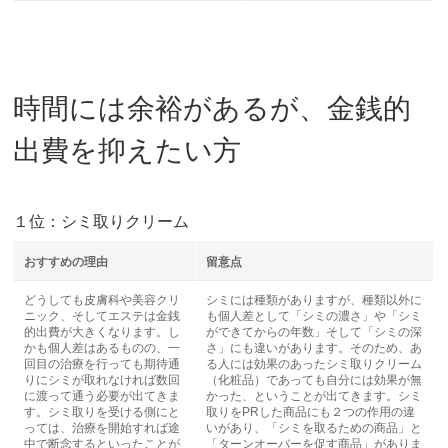
時間には余裕があるが、金銭的
出費を抑えたい方
１位：シミ取りクリーム
おすすめの理由
留意点
どうしても皮膚科や美容クリ
シミには種類がありますが、種類以外に
ニック、そしてエステは金銭
も個人差として「シミの濃さ」や「シミ
的出費が大きくなります。し
ができてからの年数」そして「シミの深
かも個人差はあるものの、一
さ」にも違いがあります。そのため、あ
回目の治療を行っても期待通
る人には効果のあったシミ取りクリーム
りにシミが取れなければ数回
（化粧品）であっても自分には効果が無
に渡って通う必要が出てきま
かった、ということが出てきます。シミ
す。シミ取りを受ける側にと
取りをPRした商品にも２つの作用の違
っては、治療を開始すれば途
いがあり、「シミを取るための商品」と
中で断念するといったことが
「ターンオーバーを促す商品」がありま