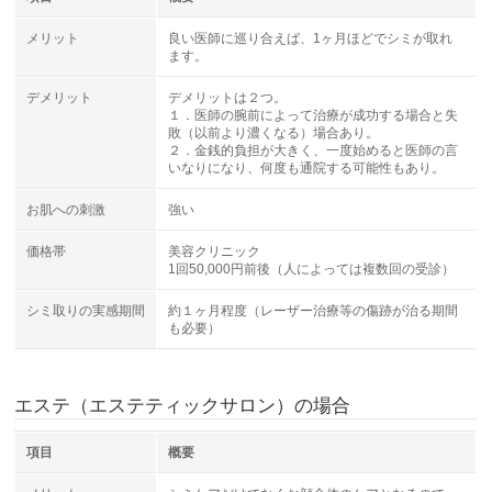
メリット
良い医師に巡り合えば、1ヶ月ほどでシミが取れ
ます。
デメリット
デメリットは２つ。
１．医師の腕前によって治療が成功する場合と失
敗（以前より濃くなる）場合あり。
２．金銭的負担が大きく、一度始めると医師の言
いなりになり、何度も通院する可能性もあり。
お肌への刺激
強い
価格帯
美容クリニック
1回50,000円前後（人によっては複数回の受診）
シミ取りの実感期間
約１ヶ月程度（レーザー治療等の傷跡が治る期間
も必要）
エステ（エステティックサロン）の場合
項目
概要